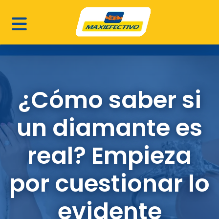
¿Cómo saber si
un diamante es
real? Empieza
por cuestionar lo
evidente