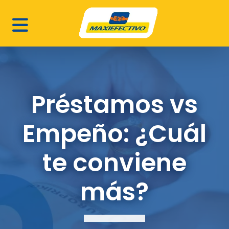
Préstamos vs
Empeño: ¿Cuál
te conviene
más?