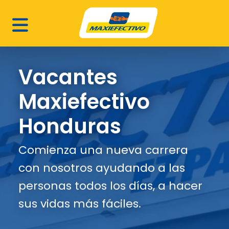
Vacantes
Maxiefectivo
Honduras
Comienza una nueva carrera
con nosotros ayudando a las
personas todos los días, a hacer
sus vidas más fáciles.