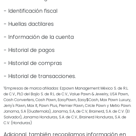
- Identificación fiscal
- Huellas dactilares
- Información de la cuenta
- Historial de pagos
- Historial de compras
- Historial de transacciones.
1
Empresas de marca afiliadas: Ezpawn Management México S. de R.L.
de C.V., PLO del Bajío S. de R.L. de C.V., Value Pawn & Jewelry, USA Pawn,
Cash Converters, Cash Pawn, EasyPawn, Easy$Cash, Max Pawn Luxury,
Jerry's Pawn, Max It, Pawn Plus, Premier Pawn, Circle Pawn y Metro Pawn.
Janama, S.A (Guatemala), Janama, S.A, de C.V, Brainerd, S.A. de C.V. (El
Salvador), Janama Honduras, S.A. de C.V., Brainerd Honduras, S.A. de
C.V. (Honduras)
Adicional, también recopilamos información en