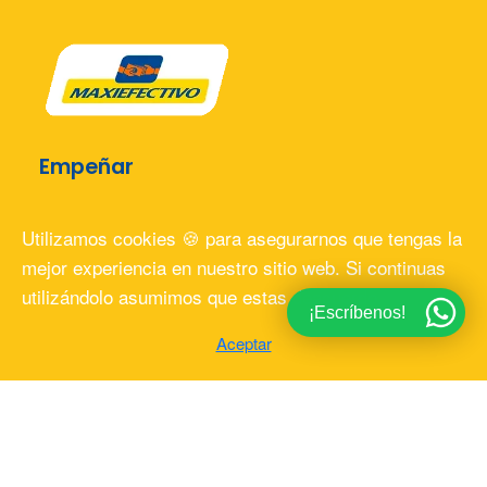
Empeñar
¿Cómo empeñar?
Utilizamos cookies 🍪 para asegurarnos que tengas la
¿Qué puedo empeñar?
mejor experiencia en nuestro sitio web. Si continuas
utilizándolo asumimos que estas deacuerdo.
¿Cómo comprar?
¡Escríbenos!
Tienda
Aceptar
Comprar en la tienda
Apartado
Programa Ez+