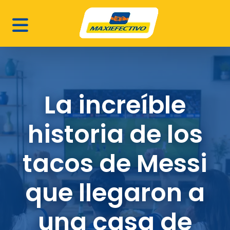
La increíble
historia de los
tacos de Messi
que llegaron a
una casa de