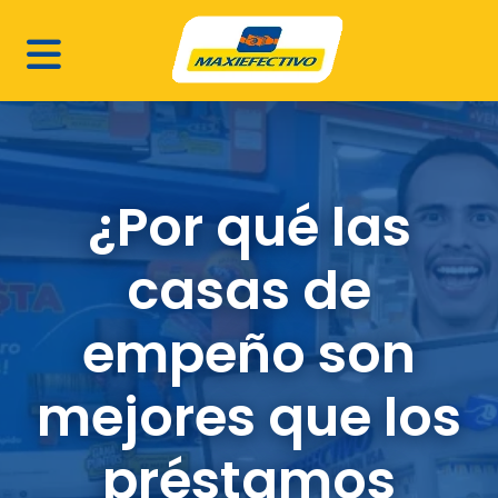
¿Por qué las
casas de
empeño son
mejores que los
préstamos