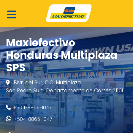
Maxiefectivo
Honduras Multiplaza
SPS
Blvr. del Sur, C.C. Multiplaza
San Pedro Sula, Departamento de Cortés 21101
+504-8865-1047
+504-8865-1047