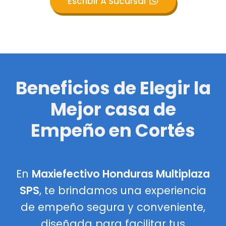
Escribir A Sucursal
Beneficios de Elegir la
Mejor casa de
Empeño en Cortés
En
Maxiefectivo Honduras Multiplaza
SPS
, te brindamos una experiencia
de empeño segura y conveniente,
diseñada para facilitar tus