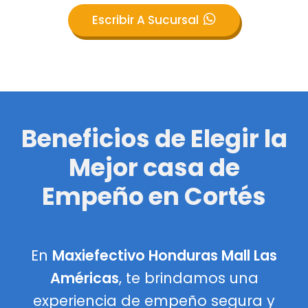
Escribir A Sucursal
Beneficios de Elegir la
Mejor casa de
Empeño en Cortés
En
Maxiefectivo Honduras Mall Las
Américas
, te brindamos una
experiencia de empeño segura y