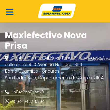
Maxiefectivo Nova
Prisa
Centro Comercial Nova Prisa, Blvr. Morazán, 1
calle entre 9 10 Avenida No, Local S113
Barrio Guamilito Honduras
San Pedro Sula, Departamento de Cortés 21104
+504-2550-5570
+504-9452-5294