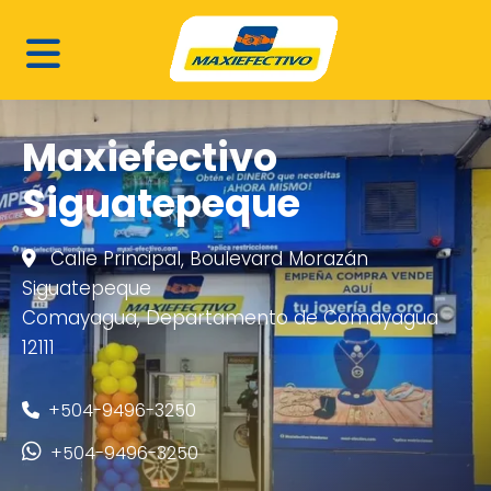
Maxiefectivo
Siguatepeque
Calle Principal, Boulevard Morazán
Siguatepeque
Comayagua, Departamento de Comayagua
12111
+504-9496-3250
+504-9496-3250