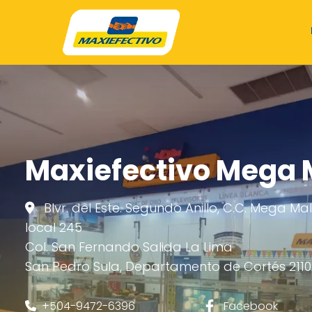
Maxiefectivo Mega 
Blvr. del Este. Segundo Anillo, C.C. Mega Mal
local 245
Col. San Fernando Salida La Lima
San Pedro Sula, Departamento de Cortés 2110
+504-9472-6396
Facebook