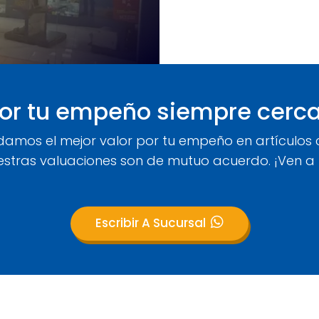
por tu empeño siempre cerca 
amos el mejor valor por tu empeño en artículos 
tras valuaciones son de mutuo acuerdo. ¡Ven a n
Escribir A Sucursal