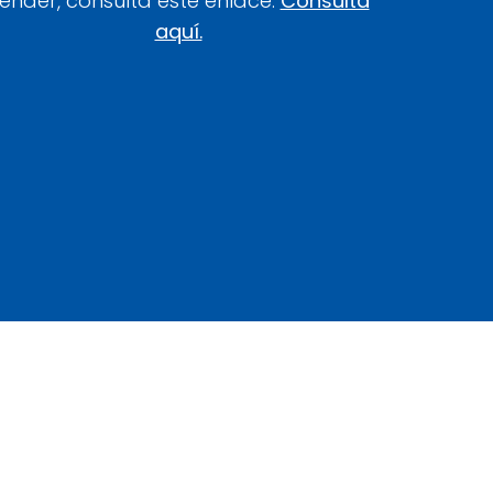
ender, consulta este enlace:
Consulta
aquí.