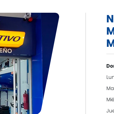
N
M
M
Do
Lu
Ma
Mié
Ju