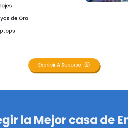
lojes
yas de Oro
aptops
Escribir A Sucursal
egir la Mejor casa de