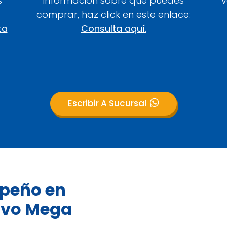
s
información sobre qué puedes
v
comprar, haz click en este enlace:
ta
Consulta aquí.
Escribir A Sucursal
mpeño en
tivo Mega