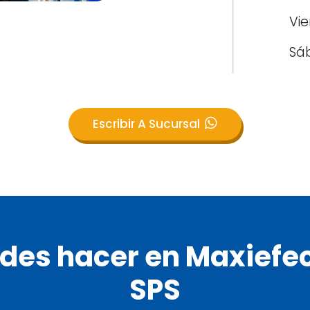
Vie
Sá
Escribir A Sucursal
des hacer en Maxiefec
SPS