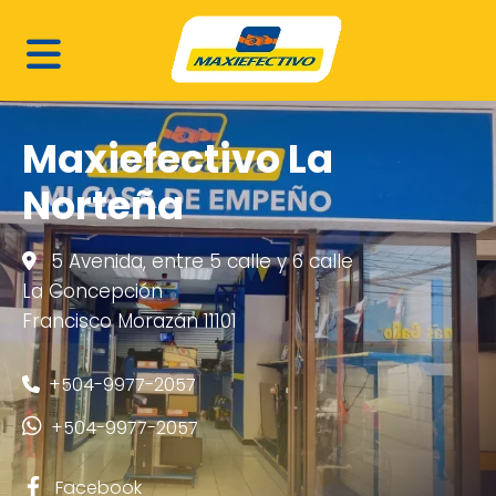
Maxiefectivo La
Norteña
5 Avenida, entre 5 calle y 6 calle
La Concepción
Francisco Morazán 11101
+504-9977-2057
+504-9977-2057
Facebook