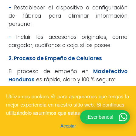
-
Restablecer el dispositivo a configuración
de fábrica para eliminar información
personal.
-
Incluir los accesorios originales, como
cargador, audífonos o caja, si los posee.
2. Proceso de Empeño de Celulares
El proceso de empeño en
Maxiefectivo
Honduras
es rápido, claro y 100 % seguro:
-
Evaluación del celular:
los valuadores
Utilizamos cookies 🍪 para asegurarnos que tengas la
revisan el funcionamiento general del
mejor experiencia en nuestro sitio web. Si continuas
dispositivo (batería, cámaras, pantalla,
utilizándolo asumimos que estas deacuerdo.
puertos y conectividad).
¡Escríbenos!
Aceptar
-
Determinación del préstamo:
se calcula el