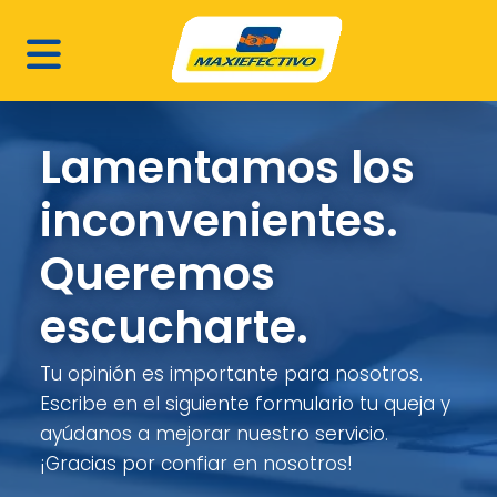
Lamentamos los
inconvenientes.
Queremos
escucharte.
Tu opinión es importante para nosotros.
Escribe en el siguiente formulario tu queja y
ayúdanos a mejorar nuestro servicio.
¡Gracias por confiar en nosotros!